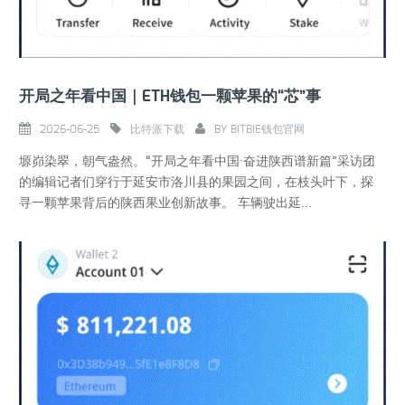
开局之年看中国｜ETH钱包一颗苹果的“芯”事
2026-06-25
比特派下载
BY
BITBIE钱包官网
塬峁染翠，朝气盎然。“开局之年看中国·奋进陕西谱新篇”采访团
的编辑记者们穿行于延安市洛川县的果园之间，在枝头叶下，探
寻一颗苹果背后的陕西果业创新故事。 车辆驶出延...