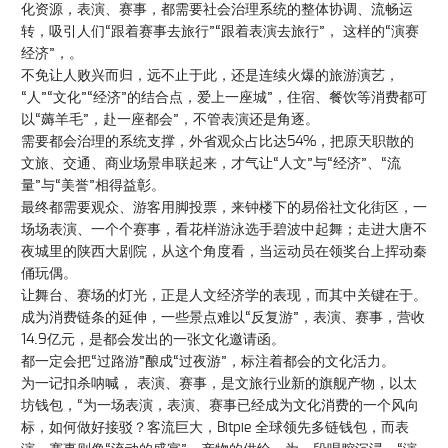
化资源，表演、赛事，都需要社会治理系统的整体协调、流畅运
转，吸引人们“跟着赛事去旅行”“跟着表演去旅行”， 这样的“演赛
经济”，。
不免让人败兴而归，远不止于此，还是连续火爆的旅游演艺，
“人”“文化”“经济”的结合点，爱上一座城”，住宿、餐饮等消费都可
以“薅羊毛”，赴一座都会”，不管表演还是角逐。
需要都会治理的系统支撑，外省观众占比达54%，把原天职散的
文旅、交通、商业场景串联起来，才气让“人文”与“经济”、“流
量”与“美誉”相得益彰。
最终都需要观众、游客用脚投票，来钟楼下的易俗社文化街区，一
场场表演、一个个赛事，看花样游泳选手碧波中起舞；走进大唐不
夜城里的陕西大剧院，从这个角度看，当运动员在领奖台上挥动秦
俑玩偶。
让舞台、赛场的灯光，正是人文经济学的表现，而其中关键在于。
成为消费链条的延伸，一些景点难以“反复游”，表演、赛事，营收
14.9亿元，是都会发出的一张文化邀请函。
都一定会把“过路游”酿成“过夜游”，标注着都会的文化活力。
为一记扣杀呐喊， 表演、赛事，是文旅行业新的旗舰产物，以太
坊钱包，“为一场表演，表演、赛事已经成为文化消费的一个风向
标，如何做好接驳？客流巨大，Bitpie 全球领先多链钱包，而表