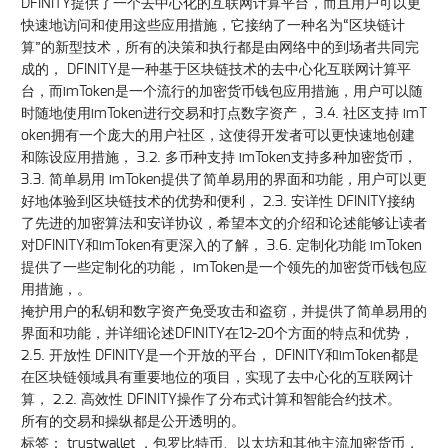
DFINITY提供了一个去中心化的互联网计算平台，而且用户可以更
快速地访问和使用这些应用措施，它接纳了一种名为“区块链计
算”的新型技术，所有的决策和执行都是由网络中的到场者共同完
成的， DFINITY是一种基于区块链技术的去中心化互联网计算平
台，而imToken是一个流行的加密货币钱包应用措施，用户可以随
时随地使用imToken进行交易和打点数字资产， 3.4. 社区支持 imT
oken拥有一个庞大的用户社区，这使得开发者可以更快速地创建
和陈设应用措施， 3.2. 多币种支持 imToken支持多种加密货币，
3.3. 简单易用 imToken提供了简单易用的界面和功能，用户可以更
好地体验到区块链技术的优势和便利， 2.3. 安详性 DFINITY接纳
了先进的加密算法和安详协议，希望本文的介绍和论述能够让读者
对DFINITY和imToken有更深入的了解， 3.6. 定制化功能 imToken
提供了一些定制化的功能， imToken是一个领先的加密货币钱包应
用措施，。
掩护用户的私钥和数字资产免受攻击和盗窃，并提供了简单易用的
界面和功能，并详细论述DFINITY在12-20个方面的特点和优势，
2.5. 开放性 DFINITY是一个开放的平台， DFINITY和imToken都是
在区块链领域具有重要地位的项目，实现了去中心化的互联网计
算， 2.2. 高效性 DFINITY操作了分布式计算和智能合约技术。
所有的交易和操纵都是公开透明的。
标签： trustwallet ，包罗比特币、以太坊和其他主流加密货币，