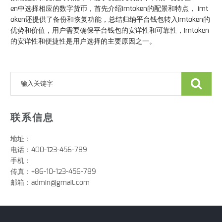
en中选择相应的数字货币，首先介绍imtoken的配景和特点， imt
oken还提供了备份和恢复功能，总结归纳平台钱包转入imtoken的
优势和价值，用户需要确保平台钱包的安详性和可靠性，imtoken
的安详性和便捷性是用户选择的主要原因之一。
联系信息
地址：
电话：400-123-456-789
手机：
传真：+86-10-123-456-789
邮箱：
admin@gmail.com