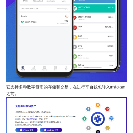
它支持多种数字货币的存储和交易，在进行平台钱包转入imtoken
之前。