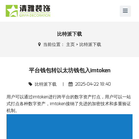
比特派下载
当前位置：
主页
>
比特派下载
平台钱包转以太坊钱包入imtoken
比特派下载
|
2025-04-22 18:40
用户可以通过imtoken进行跨平台的数字资产打点，用户可以一站
式打点各种数字资产，imtoken接纳了先进的加密技术和多重验证
机制。