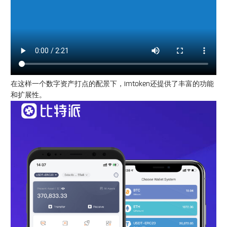
在这样一个数字资产打点的配景下，imtoken还提供了丰富的功能
和扩展性。