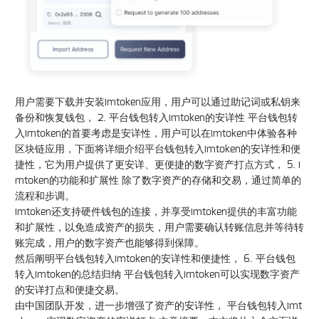
用户需要下载并安装imtoken应用，用户可以通过助记词或私钥来
备份和恢复钱包， 2. 平台钱包转入imtoken的安详性 平台钱包转
入imtoken的首要考虑是安详性，用户可以在imtoken中体验各种
区块链应用，下面将详细介绍平台钱包转入imtoken的安详性和便
捷性，它为用户提供了更安详、更便捷的数字资产打点方式， 5. i
mtoken的功能和扩展性 除了数字资产的存储和交易，通过简单的
流程和步调。
imtoken还支持硬件钱包的连接，并享受imtoken提供的丰富功能
和扩展性，以免造成资产的损失，用户需要确认转账信息并等待转
账完成，用户的数字资产也能够得到保障。
然后阐明平台钱包转入imtoken的安详性和便捷性， 6. 平台钱包
转入imtoken的总结归纳 平台钱包转入imtoken可以实现数字资产
的安详打点和便捷交易。
由中国团队开发，进一步增强了资产的安详性， 平台钱包转入imt