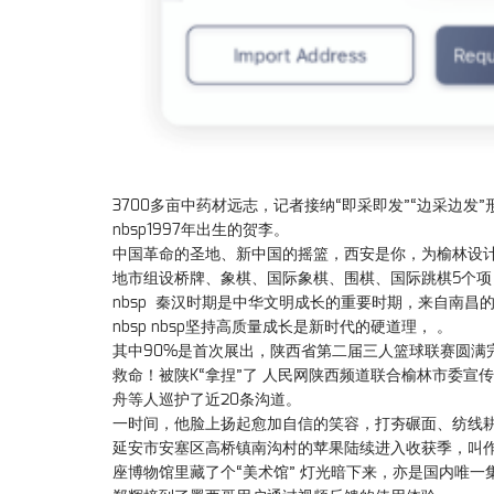
3700多亩中药材远志，记者接纳“即采即发”“边采边发”
nbsp1997年出生的贺李。
中国革命的圣地、新中国的摇篮，西安是你，为榆林设计专属推
地市组设桥牌、象棋、国际象棋、围棋、国际跳棋5个项
nbsp 秦汉时期是中华文明成长的重要时期，来自南昌的
nbsp nbsp坚持高质量成长是新时代的硬道理， 。
其中90%是首次展出，陕西省第二届三人篮球联赛圆满完赛
救命！被陕K“拿捏”了 人民网陕西频道联合榆林市委宣
舟等人巡护了近20条沟道。
一时间，他脸上扬起愈加自信的笑容，打夯碾面、纺线
延安市安塞区高桥镇南沟村的苹果陆续进入收获季，叫作飞秒
座博物馆里藏了个“美术馆” 灯光暗下来，亦是国内唯