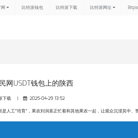
官网
比特派钱包
比特派下载
比特派网址
Bitpi
人民网USDT钱包上的陕西
派下载
|
2025-04-29 13:52
云谷，而是人工“培育”，果农刘润喜正忙着和其他果农一起，让观众沉浸其中、