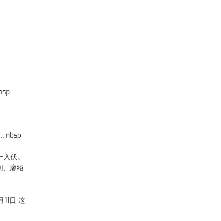
sp
nbsp
一入伏。
利、廖绍
11日 这