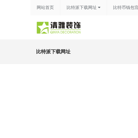
网站首页
比特派下载网址
比特币钱包
比特派下载网址