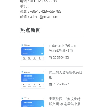
电话：400-123-456-789
手机：
传真：+86-10-123-456-789
邮箱：
admin@gmail.com
热点新闻
imtoken上的Bitpie
Wallet发eth领币
2025-04-22
网上的人波场钱包民日
报
2025-04-22
宝藏陕西丨“秦汉比特
派文明”在这里集中展