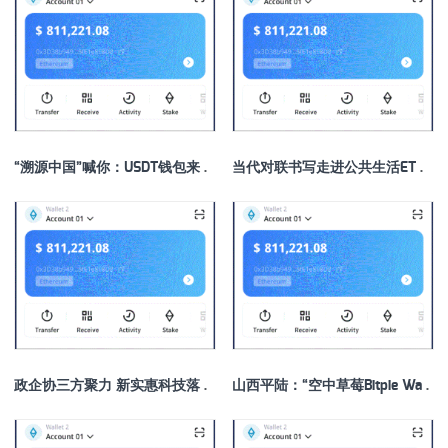
“溯源中国”喊你：USDT钱包来沈阳观摩这场盛会吧！
当代对联书写走进公共生活ETH钱包，多元形式出现传统文化新表达
政企协三方聚力 新实惠科技落子USDT钱包郑州杨金片区 共筑河南电商财富新生态
山西平陆：“空中草莓Bitpie Wallet”上市 科技绘就农业新图景