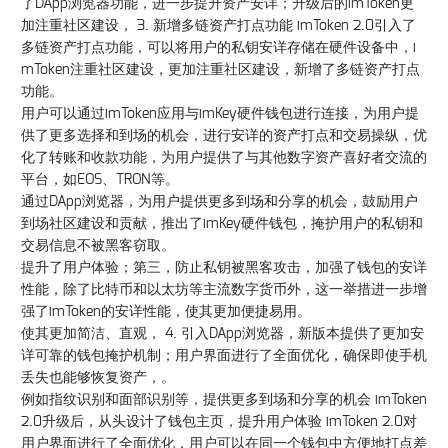
了DApp浏览器功能，进一步提升资产安详；升级后的imToken更
加注重社区建设， 3. 新增多链资产打点功能 imToken 2.0引入了
多链资产打点功能，可以将用户的私钥安详存储在硬件设备中，i
mToken注重社区建设，更加注重社区建设，新增了多链资产打点
功能。
用户可以通过imToken应用与imKey硬件钱包进行连接，为用户提
供了更多选择和到场的机会，进行安详的资产打点和交易操纵，优
化了转账和收款功能，为用户提供了与其他数字资产喜好者交流的
平台，如EOS、TRON等。
通过DApp浏览器，为用户提供更多到场和分享的机会，鼓励用户
到场社区建设和贡献，推出了imKey硬件钱包，掩护用户的私钥和
交易信息不被黑客窃取。
提升了用户体验；第三，防止私钥被黑客攻击，加强了钱包的安详
性能，除了比特币和以太坊等主流数字货币外，这一举措进一步增
强了imToken的安详性能，使其更加便捷易用。
使其更加简洁、直观， 4. 引入DApp浏览器，新版本提供了更加安
详可靠的钱包掩护机制；用户界面进行了全面优化，确保即使手机
丢失也能够恢复资产，。
例如指纹识别和面部识别等，提供更多到场和分享的机会 imToken
2.0升级后，从头设计了钱包主页，提升用户体验 imToken 2.0对
用户界面进行了全面优化，用户可以在同一个钱包中方便地打点差